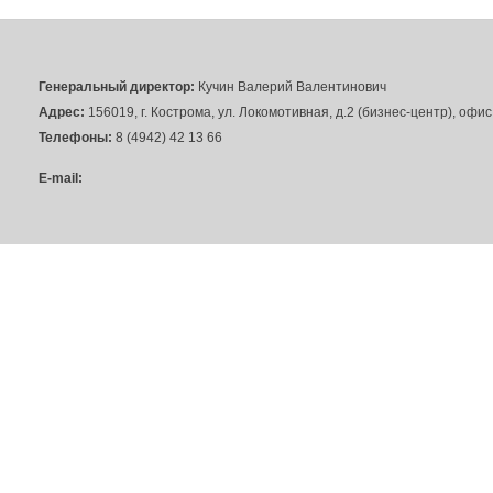
Генеральный директор:
Кучин Валерий Валентинович
Адрес:
156019, г. Кострома, ул. Локомотивная, д.2 (бизнес-центр), офи
Телефоны:
8 (4942) 42 13 66
E-mail: