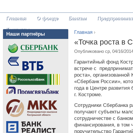
Главная
О фонде
Банкам
Предпринима
Главное меню
Контакты
Главная
›
Наши партнёры
Вы здесь
«Точка роста в 
Опубликовано ср, 04/16/201
Гарантийный фонд Костр
встрече с предпринимат
роста», организованной
«Сбербанк России», кото
года в Центре развития
г. Костроме.
Сотрудники Сбербанка р
получают субъекты мало
сотрудничестве с банко
финансирования, в том 
поручительство Гарантий