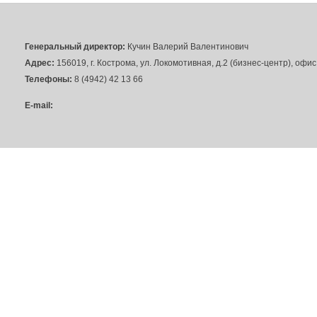
Генеральный директор:
Кучин Валерий Валентинович
Адрес:
156019, г. Кострома, ул. Локомотивная, д.2 (бизнес-центр), офи
Телефоны:
8 (4942) 42 13 66
E-mail: