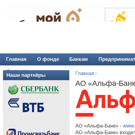
Главная
О фонде
Банкам
Предпринима
Главное меню
Контакты
Главная
›
Наши партнёры
Вы здесь
АО «Альфа-Бан
АО «Альфа-Банк» -
www.
АО «Альфа-Банк» входит