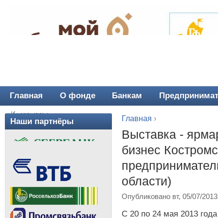
Главная
О фонде
Банкам
Предпринима
Главное меню
Контакты
Главная
›
Наши партнёры
Вы здесь
Выставка - ярма
бизнес Костромс
предпринимател
области)
Опубликовано вт, 05/07/2013
С 20 по 24 мая 2013 год