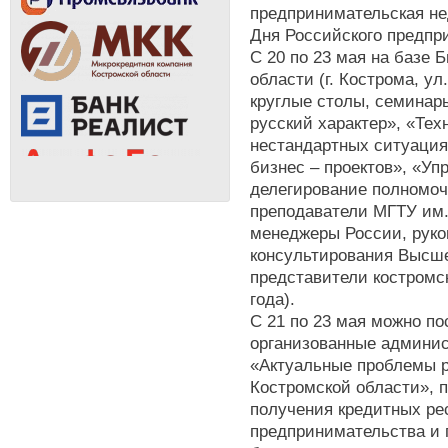
предпринимательская не
Дня Российского предпр
С 20 по 23 мая на базе 
области (г. Кострома, ул
круглые столы, семинар
русский характер», «Тех
нестандартных ситуация
бизнес – проектов», «У
делегирование полномоч
преподаватели МГТУ им.
менеджеры России, руко
консультирования Высше
представители костромск
года).
С 21 по 23 мая можно по
организованные админис
«Актуальные проблемы р
Костромской области», 
получения кредитных ре
предпринимательства и