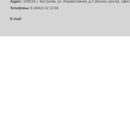
Адрес:
156019, г. Кострома, ул. Локомотивная, д.2 (бизнес-центр), офи
Телефоны:
8 (4942) 42 13 66
E-mail: