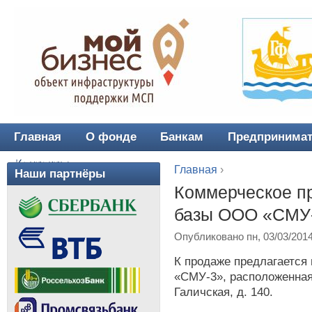
Главная
О фонде
Банкам
Предпринима
Главное меню
Контакты
Главная
›
Наши партнёры
Вы здесь
Коммерческое п
базы ООО «СМУ
Опубликовано пн, 03/03/201
К продаже предлагается
«СМУ-3», расположенная 
Галичская, д. 140.