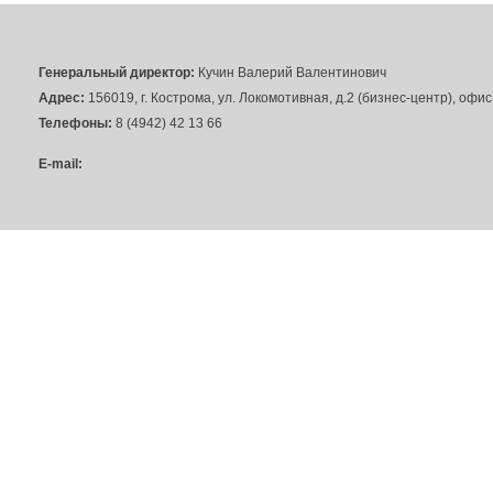
Генеральный директор:
Кучин Валерий Валентинович
Адрес:
156019, г. Кострома, ул. Локомотивная, д.2 (бизнес-центр), офи
Телефоны:
8 (4942) 42 13 66
E-mail: