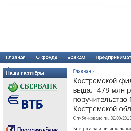
Главная
О фонде
Банкам
Предпринима
Главное меню
Контакты
Главная
›
Наши партнёры
Вы здесь
Костромской фи
выдал 478 млн р
поручительство 
Костромской об
Опубликовано пн, 02/09/201
Костромской региональны