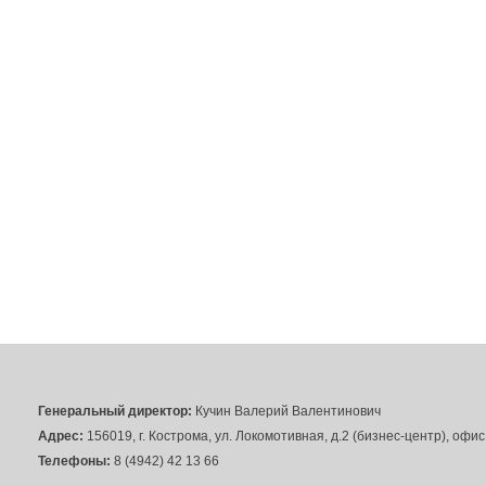
Генеральный директор:
Кучин Валерий Валентинович
Адрес:
156019, г. Кострома, ул. Локомотивная, д.2 (бизнес-центр), офи
Телефоны:
8 (4942) 42 13 66