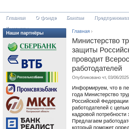
Главная
О фонде
Банкам
Предпринима
Главное меню
Контакты
Главная
›
Наши партнёры
Вы здесь
Министерство тр
защиты Российс
проводит Всерос
работодателей
Опубликовано чт, 03/06/2025
Информируем, что в пе
года Министерство тру
Российской Федерации
работодателей с цель
кадровой потребности 
Предлагаем работодат
который поможет опред