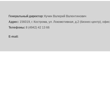
Генеральный директор:
Кучин Валерий Валентинович
Адрес:
156019, г. Кострома, ул. Локомотивная, д.2 (бизнес-центр), офи
Телефоны:
8 (4942) 42 13 66
E-mail: