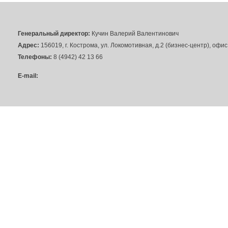
Генеральный директор:
Кучин Валерий Валентинович
Адрес:
156019, г. Кострома, ул. Локомотивная, д.2 (бизнес-центр), офи
Телефоны:
8 (4942) 42 13 66
E-mail: