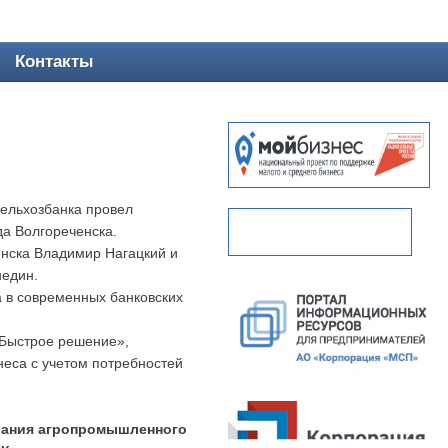
Контакты
сельхозбанка провел
а Волгореченска.
енска Владимир Нагацкий и
недин.
 в современных банковских
«Быстрое решение»,
еса с учетом потребностей
вания агропромышленного