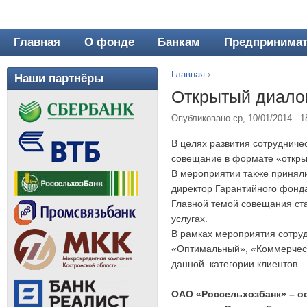
Главная
О фонде
Банкам
Предпринима
Главное меню
Главная
›
Наши партнёры
Вы здесь
Открытый диалог
Опубликовано ср, 10/01/2014 - 
В целях развития сотрудниче
совещание в формате «откры
В мероприятии также приняли
директор Гарантийного фонд
Главной темой совещания ст
услугах.
В рамках мероприятия сотру
«Оптимальный», «Коммерческ
данной категории клиентов.
ОАО «Россельхозбанк» – о