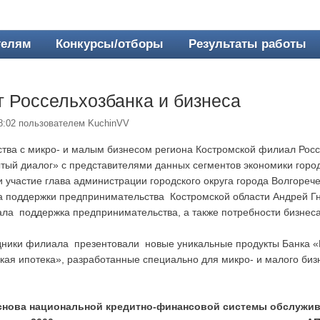
телям
Конкурсы/отборы
Результаты работы
 Россельхозбанка и бизнеса
18:02 пользователем
KuchinVV
ства с микро- и малым бизнесом региона Костромской филиал Рос
тый диалог» с представителями данных сегментов экономики город
 участие глава администрации городского округа города Волгореч
а поддержки предпринимательства Костромской области Андрей Г
ала поддержка предпринимательства, а также потребности бизнеса
дники филиала презентовали новые уникальные продукты Банка 
ая ипотека», разработанные специально для микро- и малого бизн
снова национальной кредитно-финансовой системы обслужи