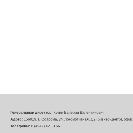
Генеральный директор:
Кучин Валерий Валентинович
Адрес:
156019, г. Кострома, ул. Локомотивная, д.2 (бизнес-центр), офи
Телефоны:
8 (4942) 42 13 66