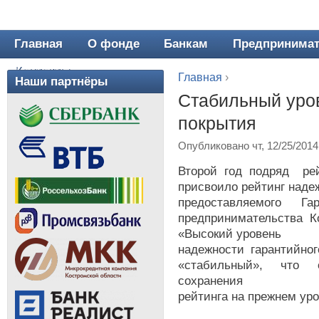
Главная
О фонде
Банкам
Предпринима
Главное меню
Контакты
Главная
›
Наши партнёры
Вы здесь
Стабильный уров
покрытия
Опубликовано чт, 12/25/2014
Второй год подряд рей
присвоило рейтинг надеж
предоставляемого Г
предпринимательства К
«Высокий уровень
надежности гарантийног
«стабильный», что 
сохранения
рейтинга на прежнем уро