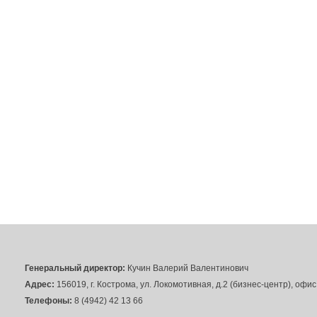
Генеральный директор:
Кучин Валерий Валентинович
Адрес:
156019, г. Кострома, ул. Локомотивная, д.2 (бизнес-центр), офи
Телефоны:
8 (4942) 42 13 66